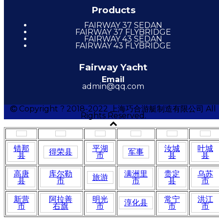
Products
FAIRWAY 37 SEDAN
FAIRWAY 37 FLYBRIDGE
FAIRWAY 43 SEDAN
FAIRWAY 43 FLYBRIDGE
Fairway Yacht
Email
admin@qq.com
Copyright ? 2018-2022 上海巧合游艇制造有限公司 All
Rights Reserved.
错那
平湖
汝城
叶城
得荣县
军事
县
市
县
县
高唐
库尔勒
满洲里
贵定
乌苏
旅游
县
市
市
县
市
新营
阿拉善
明光
常宁
洪江
淳化县
市
右旗
市
市
市