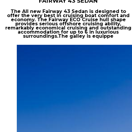
FAIRWAY 43 SEDAN
The All new Fairway 43 Sedan is designed to
offer the very best in cruising boat comfort and
economy. The Fairway ECO Cruise hull shape
provides serious offshore cruising ability,
remarkably economical cruising and outstanding
accommodation for up to 6 in luxurious
surroundings.The galley is equippe