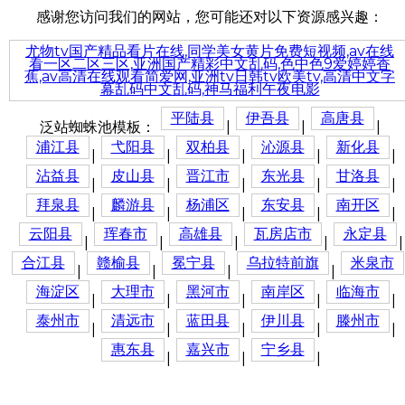
感谢您访问我们的网站，您可能还对以下资源感兴趣：
尤物tv国产精品看片在线,同学美女黄片免费短视频,av在线
看一区二区三区,亚洲国产精彩中文乱码,色中色9爱婷婷香
蕉,av高清在线观看简爱网,亚洲tv日韩tv欧美tv,高清中文字
幕乱码中文乱码,神马福利午夜电影
平陆县
伊吾县
高唐县
泛站蜘蛛池模板：
|
|
|
浦江县
弋阳县
双柏县
沁源县
新化县
|
|
|
|
|
沾益县
皮山县
晋江市
东光县
甘洛县
|
|
|
|
|
拜泉县
麟游县
杨浦区
东安县
南开区
|
|
|
|
|
云阳县
珲春市
高雄县
瓦房店市
永定县
|
|
|
|
|
合江县
赣榆县
冕宁县
乌拉特前旗
米泉市
|
|
|
|
海淀区
大理市
黑河市
南岸区
临海市
|
|
|
|
|
泰州市
清远市
蓝田县
伊川县
滕州市
|
|
|
|
|
惠东县
嘉兴市
宁乡县
|
|
|