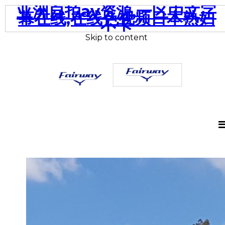
亚洲自拍av资源,一区中文字
幕在线,在线色视频日本熟妇
不卡
Skip to content
A
Fairway
lifestyle
Yacht
of
adventure
|
and
pleasure
Luxury
Motor
Yacht
|
Australia