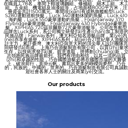
在職員工78名，車間下轄玻璃鋼組、修補組、細木工組、木
組、五金組、機電組及油漆組等，占地面積8000平方米，注
冊資金共計1500萬元。車間現(xiàn)有成熟旗艦船型Luck
S280運動巡航快艇，Luck 340運動休閑釣魚艇，Luck 410
海釣艇，Luck 550豪華運動釣魚艇，F(xiàn)airway 370
Flybridge豪華游艇，F(xiàn)airway 430 Flybridge豪華游
艇，XIPHIAS 720茲菲爾斯72尺豪華游艇等。公司在售船型
品牌含Luck系列，系公司獨立研發(fā)生產(chǎn)加工制造
民族品牌；Fairway系列，澳大利亞知名游艇品牌，業(yè)內
(nèi)亦享有盛譽，XIPHIAS系列，結(jié)合21世紀華人游艇
計主力，累計臺灣、澳大利亞與意大利的頂尖華人設計團隊共
同研發(fā)而成。 上海巧合游艇制造有限公司，以質(zhì)量
生存，以技術求發(fā)展。銳意進取，拼搏創(chuàng)新，
志領跑民族品牌最前列。我們有理由相信，以其一流的品質
(zhì)和卓越的性能，巧合國際游艇必將在國際市場的大舞臺
上，破浪前行，直掛云帆，書寫出更多的崢嶸與夢想。巧合
的，民族的，中國的，世界的。巧合游艇制造有限公司真誠歡
迎社會各界人士的關注及商業(yè)交流。
Our products