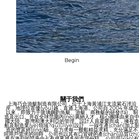
Begin
關于我們
上海巧合游艇制造有限公司，位于上海黃浦江支流紫石涇沿
岸，地理位置優(yōu)越，直通上海港。公司自 2004 年成立
以來，即致力于玻璃鋼釣魚艇、游艇、商務艇的研發(fā)、制
造及出口。并在全球范圍內(nèi)廣納人才，核心團隊由來自
國大陸、臺灣和澳大利亞的管理、設計人員凝聚而成，擁有造
船及制造業(yè)領域?qū)I(yè)設計、一線生產(chǎn)加工
造的豐富經(jīng)驗。在力求每一艘船精益求精，充分滿足不
同用戶需求的同時，公司也以其有口皆碑的產(chǎn)品質(zhì
量在激烈的競爭中占有越來越多的市場份額。 公司現(xiàn)有