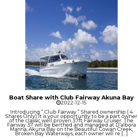
Boat Share with Club Fairway Akuna Bay
2022-12-15
Introducing ” Club Fairway ” Shared ownership ( 4
Shares Only) It is your opportunity to be a part owner
of the classic well proven 37ft Fairway Cruiser. The
Fairway 37 will be berthed and managed at D’albora
Marina, Akuna Bay on the Beautiful Cowan Creek,
Broken Bay Waterways, each owner will re […]