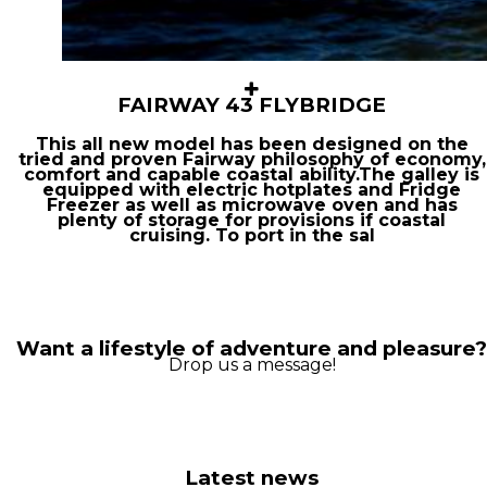
FAIRWAY 43 FLYBRIDGE
This all new model has been designed on the
tried and proven Fairway philosophy of economy,
comfort and capable coastal ability.The galley is
equipped with electric hotplates and Fridge
Freezer as well as microwave oven and has
plenty of storage for provisions if coastal
cruising. To port in the sal
Want a lifestyle of adventure and pleasure
Drop us a message!
Latest news